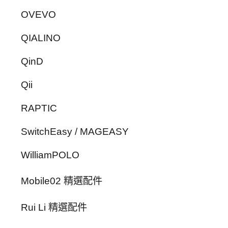
OVEVO
QIALINO
QinD
Qii
RAPTIC
SwitchEasy / MAGEASY
WilliamPOLO
Mobile02 精選配件
Rui Li 精選配件