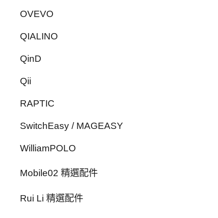
OVEVO
QIALINO
QinD
Qii
RAPTIC
SwitchEasy / MAGEASY
WilliamPOLO
Mobile02 精選配件
Rui Li 精選配件