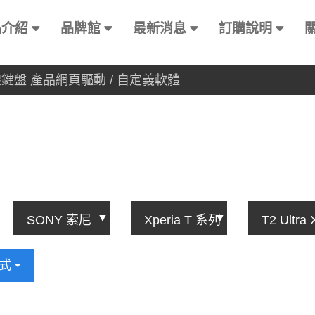
品介紹
品牌館
最新消息
訂購說明
有線鍵盤 產品網頁驅動 / 自定義軟體
方式