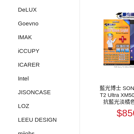
DeLUX
Goevno
IMAK
iCCUPY
ICARER
Intel
藍光博士 SONY
JISONCASE
T2 Ultra XM5
抗藍光淡橘
LOZ
$85
LEEU DESIGN
mijobs