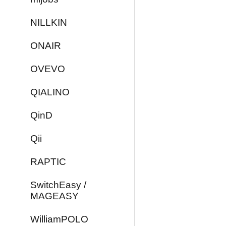
NILLKIN
ONAIR
OVEVO
QIALINO
QinD
Qii
RAPTIC
SwitchEasy /
MAGEASY
WilliamPOLO