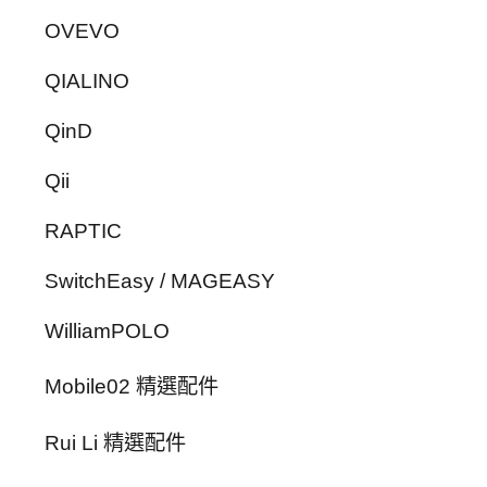
OVEVO
QIALINO
QinD
Qii
RAPTIC
SwitchEasy / MAGEASY
WilliamPOLO
Mobile02 精選配件
Rui Li 精選配件