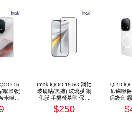
QOO 15
Imak iQOO 15 5G 鋼化
QinD iQ
(曜黑版)
玻璃貼(黑邊) 玻璃膜 鋼
砂磁吸保
 奈米吸附
化膜 手機螢幕貼 保護
保護套 
保護貼 鏡
貼
磁吸殼 支援
9
$250
$