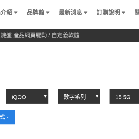
品介紹
品牌館
最新消息
訂購說明
有線鍵盤 產品網頁驅動 / 自定義軟體
方式