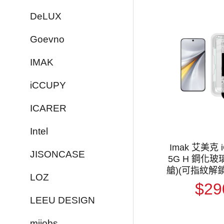
DeLUX
Goevno
IMAK
iCCUPY
ICARER
Intel
Imak 艾美克 i
JISONCASE
5G H 鋼化玻
艙)(可指紋解鎖
LOZ
貼膜神器 手
$29
璃膜 鋼化膜
LEEU DESIGN
貼 保
mijobs