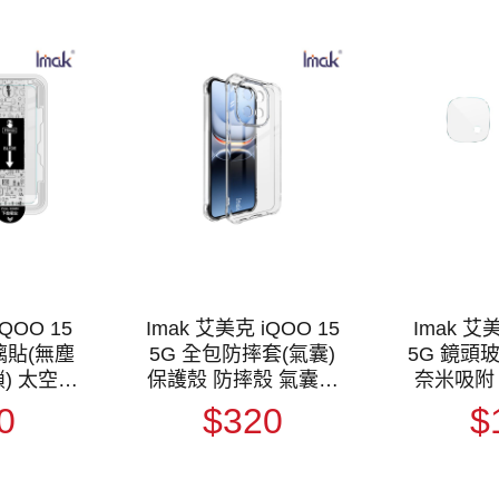
QOO 15
Imak 艾美克 iQOO 15
Imak 艾美
璃貼(無塵
5G 全包防摔套(氣囊)
5G 鏡頭
) 太空艙
保護殼 防摔殼 氣囊套
奈米吸附
殘救星 玻
透明套 TPU軟套 不易
保護
0
$320
$
 手機螢幕
發黃
護貼