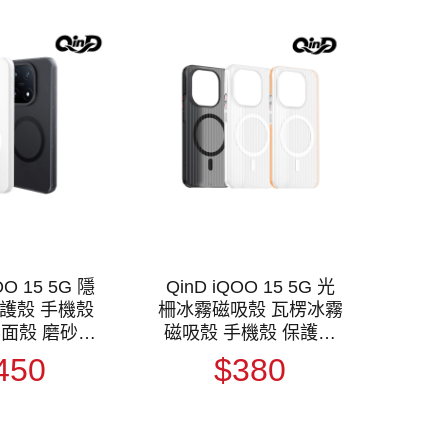
OO 15 5G 隱
QinD iQOO 15 5G 光
護殼 手機殼
柵冰霧磁吸殼 瓦楞冰霧
霧面殼 磨砂殼
磁吸殼 手機殼 保護殼
 MagSafe
保護套 磁吸殼 支援
450
$380
MagSafe